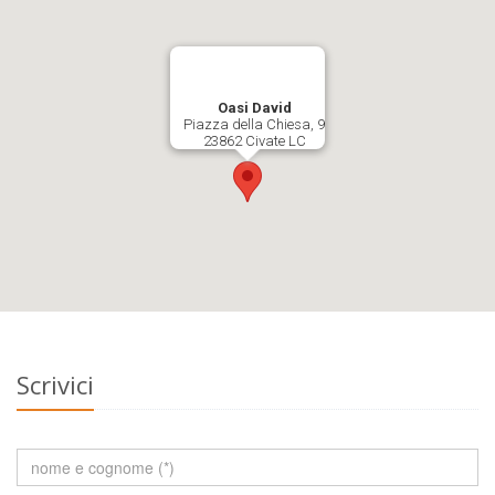
Oasi David
Piazza della Chiesa, 9
23862 Civate LC
Scrivici
Chi
sei